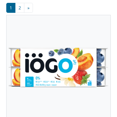
1
2
»