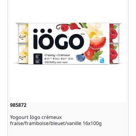
985872
Yogourt Iögo crémeux
fraise/framboise/bleuet/vanille 16x100g