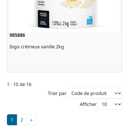
985886
Iögo crémeux vanille 2kg
1 - 10 de 16
Trier par
Afficher
1
2
»