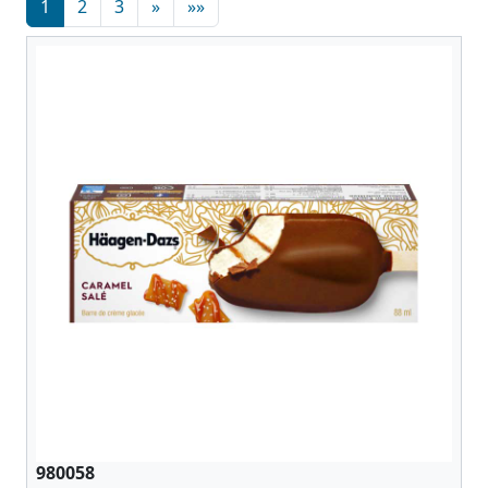
1
2
3
»
»»
980058